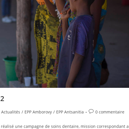
22
Actualités
/
EPP Amborovy
/
EPP Antsanitia
0 commentaire
s réalisé une campagne de soins dentaire, mission correspondant 